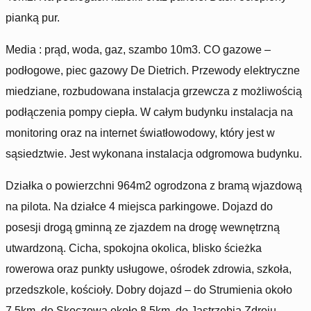
pianką pur.
Media : prąd, woda, gaz, szambo 10m3. CO gazowe –
podłogowe, piec gazowy De Dietrich. Przewody elektryczne
miedziane, rozbudowana instalacja grzewcza z możliwością
podłączenia pompy ciepła. W całym budynku instalacja na
monitoring oraz na internet światłowodowy, który jest w
sąsiedztwie. J
est wykonana instalacja odgromowa budynku.
Działka o powierzchni 964m2 ogrodzona z bramą wjazdową
na pilota. Na działce 4 miejsca parkingowe. Dojazd do
posesji drogą gminną ze zjazdem na drogę wewnętrzną
utwardzoną. Cicha, spokojna okolica, blisko ścieżka
rowerowa oraz punkty usługowe, ośrodek zdrowia, szkoła,
przedszkole, kościoły. Dobry dojazd – do Strumienia około
7,5km, do Skoczowa około 8,5km, do Jastrzębia Zdroju