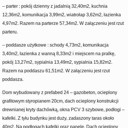
– parter : pokój dzienny z jadalnią 32,40m2, kuchnia
12,36m2, komunikacja 3,99m2, wiatrołap 3,62m2, łazienka
4,97m2. Razem na parterze 57,34m2. W załączeniu jest rzut
parteru.
– poddasze użytkowe : schody 4,73m2, komunikacja
3,40m2, łazienka z wanną 8,33m2 i miejscem na pralkę,
pokój 13,27m2, sypialnia 13,49m2, sypialnia 15,82m2.
Razem na poddaszu 61,51m2. W załączeniu jest rzut
poddasza.
Dom wybudowany z prefabed 24 – gazobeton, ocieplony
grafitowym styropianem 20cm, dach ocieplony konstrukcji
drewnianej kryty dachówką, okna PCV 3 szybowe, podłogi –
kafelki. Z tyłu budynku jest duży, zadaszony taras około
40m2. Na podłogach kafelki oraz panele. Dach ocieplony