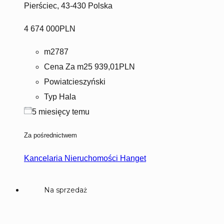
Pierściec, 43-430 Polska
4 674 000PLN
m2
787
Cena Za m2
5 939,01PLN
Powiat
cieszyński
Typ
Hala
5 miesięcy temu
Za pośrednictwem
Kancelaria Nieruchomości Hanget
Na sprzedaż