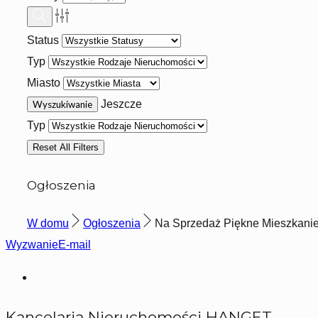
Status
Typ
Miasto
Jeszcze
Typ
Reset All Filters
Ogłoszenia
W domu
Ogłoszenia
Na Sprzedaż Piękne Mieszkanie 
Wyzwanie
E-mail
Kancelaria Nieruchomości HANGET