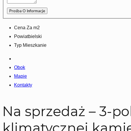
Cena Za m2
Powiat
bielski
Typ
Mieszkanie
Obok
Mapie
Kontakty
Na sprzedaż – 3-p
klimatycznej kamien