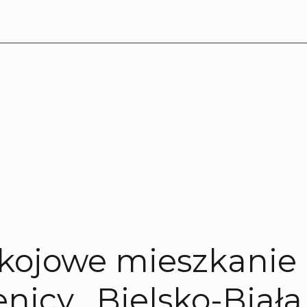
okojowe mieszkanie
icy , Bielsko-Biała